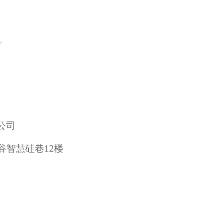
号
公司
谷智慧硅巷12楼